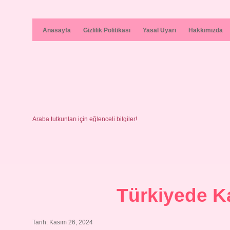
Anasayfa
Gizlilik Politikası
Yasal Uyarı
Hakkımızda
Araba tutkunları için eğlenceli bilgiler!
Türkiyede Ka
Tarih: Kasım 26, 2024