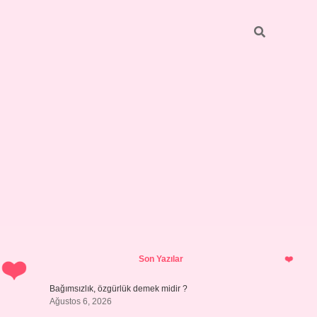
Sidebar
betci
bonus veren bahis siteleri
ilbet ca
Son Yazılar
Bağımsızlık, özgürlük demek midir ?
Ağustos 6, 2026