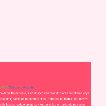
 0 726
Telegram: @karabul
ektedir. Bu nedenle, sitedeki içerikleri proaktif olarak denetleme veya
 etmiş sayılırlar. Bu internet sitesi, herhangi bir marka, kurum veya
niteliği taşımamakta olup, gerçek kurum ve kişiler hakkında paylaşım