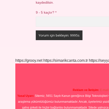
kaydedilsin.
9 - 5 kaçtır?
*
https://grooy.net
https://simarikcanta.com.tr
https://sey
Reklam ve İletişim:
E-mail
Yasal Uyarı:
Sitemiz, 5651 Sayılı Kanun gereğince Bilgi Teknolojileri 
araştırma yükümlülüğümüz bulunmamaktadır. Ancak, üyelerimiz yazdıkla
şahıs şirketi ile hiçbir bağlantısı bulunmamaktadır. Sitede yalnızc