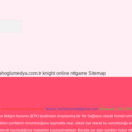
yahoglumedya.com.tr
knight online
nttgame
Sitemap
:
backlinkpaneli@gmail.com
Teams:
forumhizmeti@gmail.com
Whatsapp: 0262 606
ve İletişim Kurumu (BTK) tarafından onaylanmış bir Yer Sağlayıcı olarak hizmet verm
rı içeriklerin sorumluluğunu taşımakta olup, siteye üye olarak bu sorumluluğu kabul
a kendi hazırladığımız makaleler paylaşılmaktadır. Burada yer alan içerikler haber 