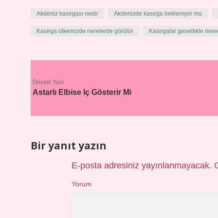
Akdeniz kasırgası nedir
Akdenizde kasırga bekleniyor mu
Kasırga ülkemizde nerelerde görülür
Kasırgalar genellikle nere
Önceki Yazı
Astarlı Elbise Iç Gösterir Mi
Bir yanıt yazın
E-posta adresiniz yayınlanmayacak.
Yorum