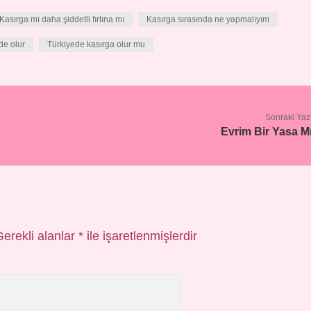
Kasırga mı daha şiddetli fırtına mı
Kasırga sırasında ne yapmalıyım
de olur
Türkiyede kasırga olur mu
Sonraki Yaz
Evrim Bir Yasa M
Gerekli alanlar
*
ile işaretlenmişlerdir