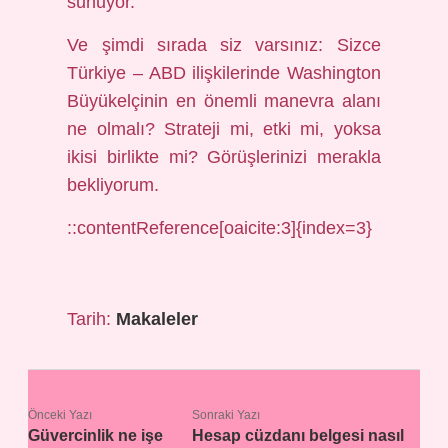
sunuyor.
Ve şimdi sırada siz varsınız: Sizce
Türkiye – ABD ilişkilerinde Washington
Büyükelçinin en önemli manevra alanı
ne olmalı? Strateji mi, etki mi, yoksa
ikisi birlikte mi? Görüşlerinizi merakla
bekliyorum.
::contentReference[oaicite:3]{index=3}
Tarih:
Makaleler
Önceki Yazı
Sonraki Yazı
Güvercinlik ne işe
Hesap cüzdanı belgesi nasıl