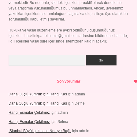
vermektedir. Bu nedenle, sitedeki içerikleri proaktif olarak denetleme
veya araştırma yükümlülüğümüz bulunmamaktadır. Ancak, üyelerimiz
yazdıkları içeriklerin sorumluluğunu taşımakta olup, siteye üye olarak bu
sorumluluğu kabul etmiş sayılırlar.
Hukuka ve yasal düzenlemelere aykırı olduğunu düşündüğünüz
içerikleri,
backlinkpanelicomtr@gmail.com
adresine bildirmeniz halinde,
ilgili içerikler yasal süre içerisinde sitemizden kaldırılacaktır.
Arama
Son yorumlar
Daha Güçlü Yumruk Için Hangi Kas
için
admin
Daha Güçlü Yumruk Için Hangi Kas
için
Defne
Hangi Esmalar Çekilmez
için
admin
Hangi Esmalar Çekilmez
için
Selma
İStanbul Büyükçekmece Nereye Bağlı
için
admin