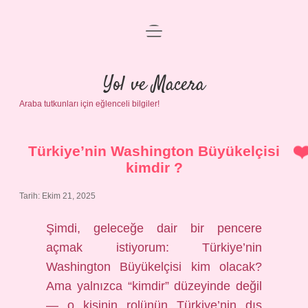
menüyü
Anasayfa
aç
Gizlilik Politikası
Yol ve Macera
Araba tutkunları için eğlenceli bilgiler!
Yasal Uyarı
Hakkımızda
Türkiye’nin Washington Büyükelçisi
kimdir ?
Tarih: Ekim 21, 2025
Şimdi, geleceğe dair bir pencere
açmak istiyorum: Türkiye’nin
Washington Büyükelçisi kim olacak?
Ama yalnızca “kimdir” düzeyinde değil
— o kişinin rolünün Türkiye’nin dış