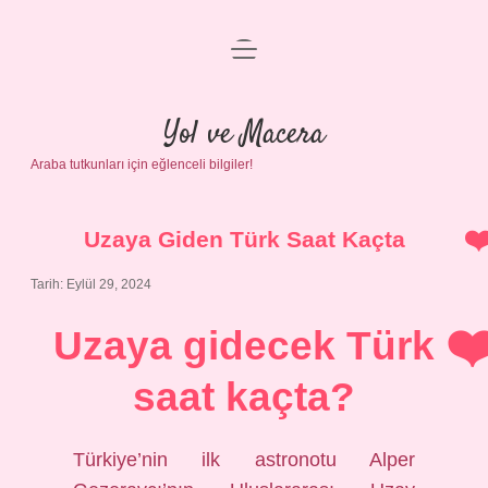
menüyü
Anasayfa
aç
Gizlilik Politikası
Yol ve Macera
Araba tutkunları için eğlenceli bilgiler!
Yasal Uyarı
Hakkımızda
Uzaya Giden Türk Saat Kaçta
Tarih: Eylül 29, 2024
Uzaya gidecek Türk
saat kaçta?
Türkiye’nin ilk astronotu Alper