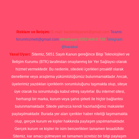
no
ilbet yeni giriş
Betexper giriş adresi güncellendi
betexper.xyz
hil
Reklam ve İletişim:
E-mail:
backlinkpaneli@gmail.com
Teams:
forumhizmeti@gmail.com
Whatsapp: 0262 606 0 726
Telegram:
@karabul
Yasal Uyarı:
Sitemiz, 5651 Sayılı Kanun gereğince Bilgi Teknolojileri ve
İletişim Kurumu (BTK) tarafından onaylanmış bir Yer Sağlayıcı olarak
hizmet vermektedir. Bu nedenle, sitedeki içerikleri proaktif olarak
denetleme veya araştırma yükümlülüğümüz bulunmamaktadır. Ancak,
üyelerimiz yazdıkları içeriklerin sorumluluğunu taşımakta olup, siteye
üye olarak bu sorumluluğu kabul etmiş sayılırlar. Bu internet sitesi,
herhangi bir marka, kurum veya şahıs şirketi ile hiçbir bağlantısı
bulunmamaktadır. Sitede yalnızca kendi hazırladığımız makaleler
paylaşılmaktadır. Burada yer alan içerikler haber niteliği taşımamakta
olup, gerçek kurum ve kişiler hakkında paylaşım yapılmamaktadır.
Gerçek kurum ve kişiler ile isim benzerlikleri tamamen tesadüfidir.
Sitemiz, kar amacı gütmeyen ve tamamen ücretsiz bir bilgi paylaşım