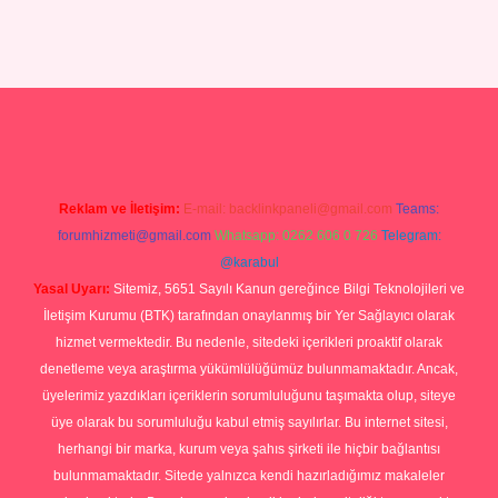
ino
ilbet yeni giriş
Betexper giriş adresi güncellendi
betexper.xyz
hi
Reklam ve İletişim:
E-mail:
backlinkpaneli@gmail.com
Teams:
forumhizmeti@gmail.com
Whatsapp: 0262 606 0 726
Telegram:
@karabul
Yasal Uyarı:
Sitemiz, 5651 Sayılı Kanun gereğince Bilgi Teknolojileri ve
İletişim Kurumu (BTK) tarafından onaylanmış bir Yer Sağlayıcı olarak
hizmet vermektedir. Bu nedenle, sitedeki içerikleri proaktif olarak
denetleme veya araştırma yükümlülüğümüz bulunmamaktadır. Ancak,
üyelerimiz yazdıkları içeriklerin sorumluluğunu taşımakta olup, siteye
üye olarak bu sorumluluğu kabul etmiş sayılırlar. Bu internet sitesi,
herhangi bir marka, kurum veya şahıs şirketi ile hiçbir bağlantısı
bulunmamaktadır. Sitede yalnızca kendi hazırladığımız makaleler