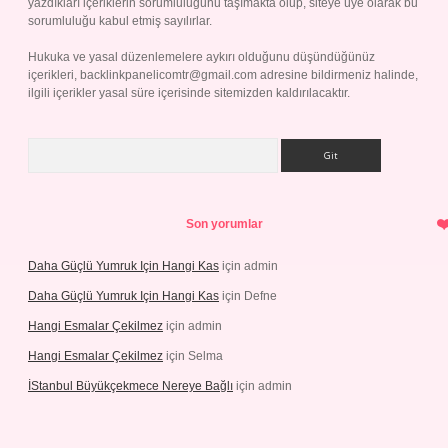
yazdıkları içeriklerin sorumluluğunu taşımakta olup, siteye üye olarak bu
sorumluluğu kabul etmiş sayılırlar.
Hukuka ve yasal düzenlemelere aykırı olduğunu düşündüğünüz
içerikleri,
backlinkpanelicomtr@gmail.com
adresine bildirmeniz halinde,
ilgili içerikler yasal süre içerisinde sitemizden kaldırılacaktır.
Arama
Son yorumlar
Daha Güçlü Yumruk Için Hangi Kas
için
admin
Daha Güçlü Yumruk Için Hangi Kas
için
Defne
Hangi Esmalar Çekilmez
için
admin
Hangi Esmalar Çekilmez
için
Selma
İStanbul Büyükçekmece Nereye Bağlı
için
admin