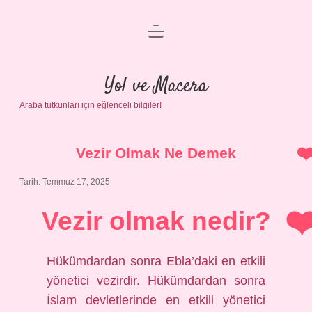
menüyü
Anasayfa
aç
Gizlilik Politikası
Yol ve Macera
Araba tutkunları için eğlenceli bilgiler!
Yasal Uyarı
Hakkımızda
Vezir Olmak Ne Demek
Tarih: Temmuz 17, 2025
Vezir olmak nedir?
Hükümdardan sonra Ebla’daki en etkili
yönetici vezirdir. Hükümdardan sonra
İslam devletlerinde en etkili yönetici