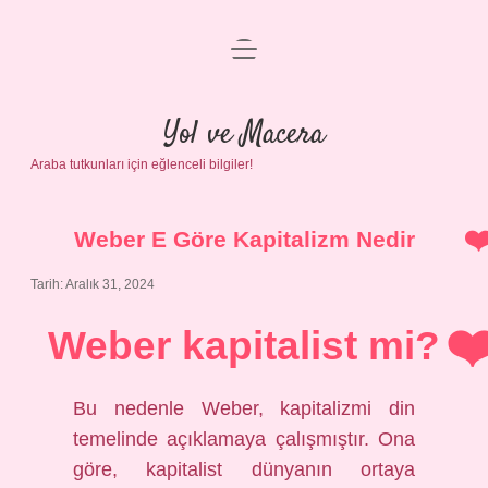
menüyü
Anasayfa
aç
Gizlilik Politikası
Yol ve Macera
Araba tutkunları için eğlenceli bilgiler!
Yasal Uyarı
Hakkımızda
Weber E Göre Kapitalizm Nedir
Tarih: Aralık 31, 2024
Weber kapitalist mi?
Bu nedenle Weber, kapitalizmi din
temelinde açıklamaya çalışmıştır. Ona
göre, kapitalist dünyanın ortaya