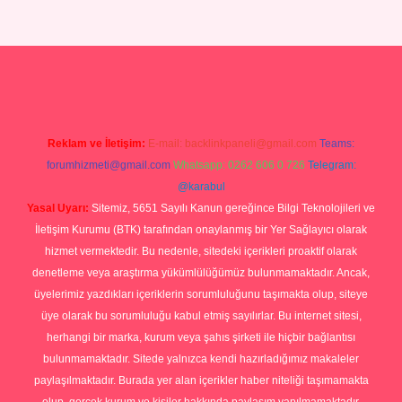
ilbet yeni giriş
Betexper giriş adresi güncellendi
betexper.xyz
hilto
Reklam ve İletişim:
E-mail:
backlinkpaneli@gmail.com
Teams:
forumhizmeti@gmail.com
Whatsapp: 0262 606 0 726
Telegram:
@karabul
Yasal Uyarı:
Sitemiz, 5651 Sayılı Kanun gereğince Bilgi Teknolojileri ve
İletişim Kurumu (BTK) tarafından onaylanmış bir Yer Sağlayıcı olarak
hizmet vermektedir. Bu nedenle, sitedeki içerikleri proaktif olarak
denetleme veya araştırma yükümlülüğümüz bulunmamaktadır. Ancak,
üyelerimiz yazdıkları içeriklerin sorumluluğunu taşımakta olup, siteye
üye olarak bu sorumluluğu kabul etmiş sayılırlar. Bu internet sitesi,
herhangi bir marka, kurum veya şahıs şirketi ile hiçbir bağlantısı
bulunmamaktadır. Sitede yalnızca kendi hazırladığımız makaleler
paylaşılmaktadır. Burada yer alan içerikler haber niteliği taşımamakta