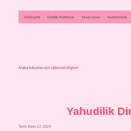
Anasayfa
Gizlilik Politikası
Yasal Uyarı
Hakkımızda
Araba tutkunları için eğlenceli bilgiler!
Yahudilik Di
Tarih: Ekim 13, 2024