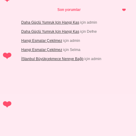
Son yorumlar
Daha Güçlü Yumruk Için Hangi Kas
için
admin
Daha Güçlü Yumruk Için Hangi Kas
için
Defne
Hangi Esmalar Çekilmez
için
admin
Hangi Esmalar Çekilmez
için
Selma
İStanbul Büyükçekmece Nereye Bağlı
için
admin