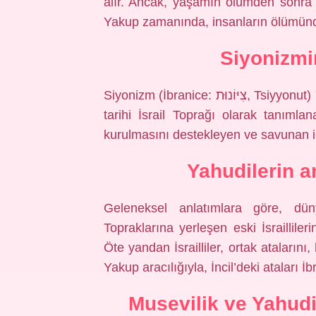
alır. Ancak, yaşamın ölümden sonra 
Yakup zamanında, insanların ölümünden
Siyonizmi
Siyonizm (İbranice: צִיּוֹנוּת, Tsiyyonut) Yahudi milliyetçiliğine dayanan, yüzyıllar sonra
tarihi İsrail Toprağı olarak tanımla
kurulmasını destekleyen ve savunan ide
Yahudilerin a
Geleneksel anlatımlara göre, düny
Topraklarına yerleşen eski İsrailliler
Öte yandan İsrailliler, ortak ataların
Yakup aracılığıyla, İncil’deki ataları İ
Musevilik ve Yahudi