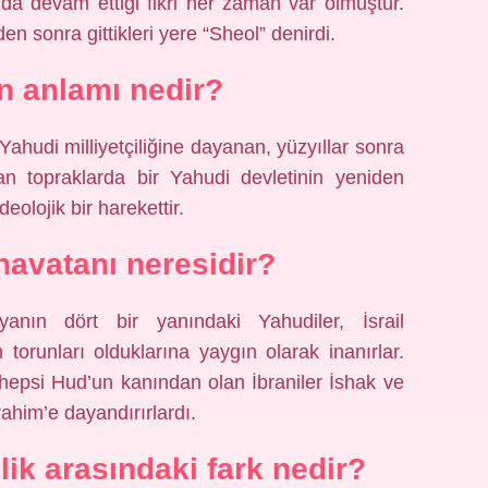
da devam ettiği fikri her zaman var olmuştur.
 sonra gittikleri yere “Sheol” denirdi.
n anlamı nedir?
nan topraklarda bir Yahudi devletinin yeniden
olojik bir harekettir.
navatanı neresidir?
anın dört bir yanındaki Yahudiler, İsrail
in torunları olduklarına yaygın olarak inanırlar.
ı, hepsi Hud’un kanından olan İbraniler İshak ve
brahim’e dayandırırlardı.
lik arasındaki fark nedir?