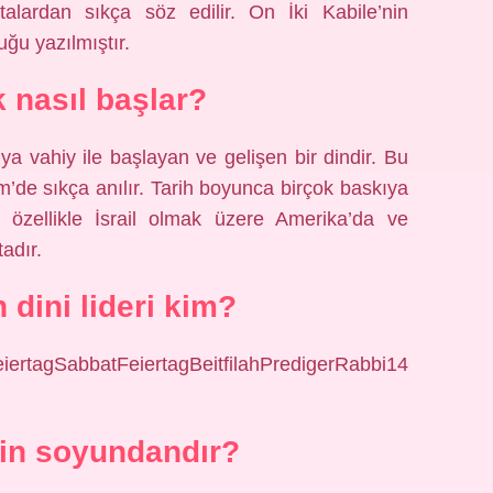
alardan sıkça söz edilir. On İki Kabile’nin
uğu yazılmıştır.
k nasıl başlar?
ya vahiy ile başlayan ve gelişen bir dindir. Bu
’de sıkça anılır. Tarih boyunca birçok baskıya
özellikle İsrail olmak üzere Amerika’da ve
adır.
 dini lideri kim?
ertagSabbatFeiertagBeitfilahPredigerRabbi14
imin soyundandır?