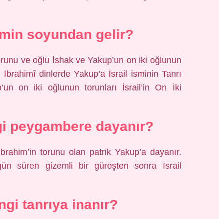
kimin soyundan gelir?
torunu ve oğlu İshak ve Yakup’un on iki oğlunun
r. İbrahimî dinlerde Yakup’a İsrail isminin Tanrı
p’un on iki oğlunun torunları İsrail’in On İki
ngi peygambere dayanır?
 İbrahim’in torunu olan patrik Yakup’a dayanır.
ün süren gizemli bir güreşten sonra İsrail
ngi tanrıya inanır?