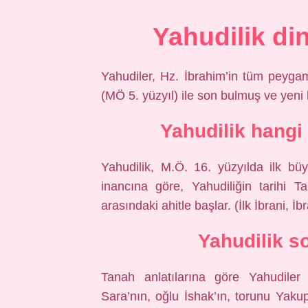
Yahudilik di
Yahudiler, Hz. İbrahim’in tüm peygam
(MÖ 5. yüzyıl) ile son bulmuş ve yeni
Yahudilik hangi
Yahudilik, M.Ö. 16. yüzyılda ilk büy
inancına göre, Yahudiliğin tarihi T
arasındaki ahitle başlar. (İlk İbrani, İ
Yahudilik s
Tanah anlatılarına göre Yahudiler
Sara’nın, oğlu İshak’ın, torunu Yak