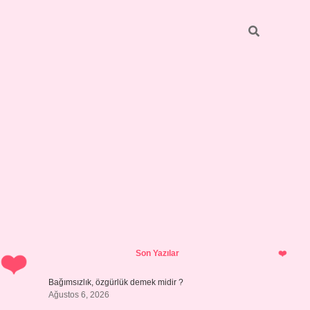
Sidebar
betci
bonus veren bahis siteleri
ilbet casino
i
Son Yazılar
Bağımsızlık, özgürlük demek midir ?
Ağustos 6, 2026