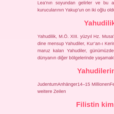
Lea’nın soyundan gelirler ve bu at
kurucularının Yakup’un on iki oğlu old
Yahudili
Yahudilik, M.Ö. XIII. yüzyıl Hz. Musa’
dine mensup Yahudiler, Kur’an-ı Kerim
maruz kalan Yahudiler, günümüzde 
dünyanın diğer bölgelerinde yaşamakt
Yahudilerin
JudentumAnhänger14–15 MillionenFei
weitere Zeilen
Filistin k