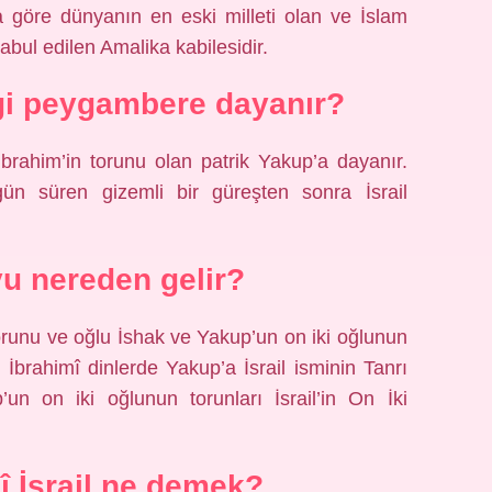
rat’a göre dünyanın en eski milleti olan ve İslam
kabul edilen Amalika kabilesidir.
ngi peygambere dayanır?
 İbrahim’in torunu olan patrik Yakup’a dayanır.
ün süren gizemli bir güreşten sonra İsrail
oyu nereden gelir?
torunu ve oğlu İshak ve Yakup’un on iki oğlunun
r. İbrahimî dinlerde Yakup’a İsrail isminin Tanrı
p’un on iki oğlunun torunları İsrail’in On İki
 İsrail ne demek?