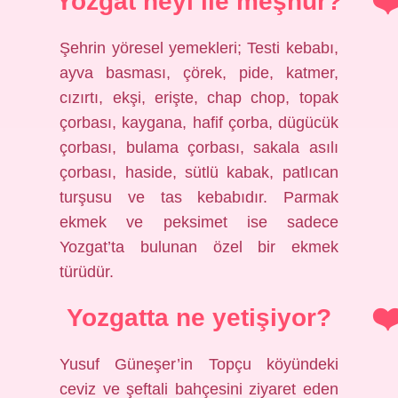
Yozgat neyi ile meşhur?
Şehrin yöresel yemekleri; Testi kebabı,
ayva basması, çörek, pide, katmer,
cızırtı, ekşi, erişte, chap chop, topak
çorbası, kaygana, hafif çorba, dügücük
çorbası, bulama çorbası, sakala asılı
çorbası, haside, sütlü kabak, patlıcan
turşusu ve tas kebabıdır. Parmak
ekmek ve peksimet ise sadece
Yozgat’ta bulunan özel bir ekmek
türüdür.
Yozgatta ne yetişiyor?
Yusuf Güneşer’in Topçu köyündeki
ceviz ve şeftali bahçesini ziyaret eden