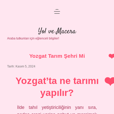
menüyü
Anasayfa
aç
Gizlilik Politikası
Yol ve Macera
Araba tutkunları için eğlenceli bilgiler!
Yasal Uyarı
Hakkımızda
Yozgat Tarım Şehri Mi
Tarih: Kasım 5, 2024
Yozgat’ta ne tarımı
yapılır?
İlde tahıl yetiştiriciliğinin yanı sıra,