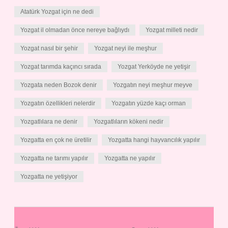
Atatürk Yozgat için ne dedi
Yozgat il olmadan önce nereye bağlıydı
Yozgat milleti nedir
Yozgat nasıl bir şehir
Yozgat neyi ile meşhur
Yozgat tarımda kaçıncı sırada
Yozgat Yerköyde ne yetişir
Yozgata neden Bozok denir
Yozgatın neyi meşhur meyve
Yozgatın özellikleri nelerdir
Yozgatın yüzde kaçı orman
Yozgatlılara ne denir
Yozgatlıların kökeni nedir
Yozgatta en çok ne üretilir
Yozgatta hangi hayvancılık yapılır
Yozgatta ne tarımı yapılır
Yozgatta ne yapılır
Yozgatta ne yetişiyor