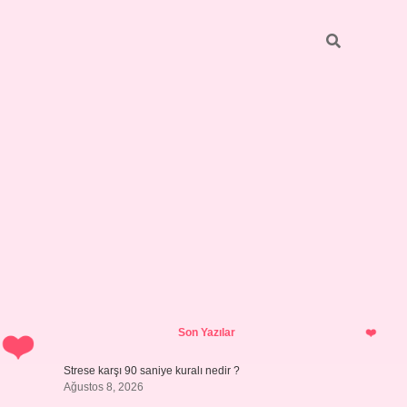
Sidebar
betci
bonus veren bahis siteleri
ilbet casin
Son Yazılar
Strese karşı 90 saniye kuralı nedir ?
Ağustos 8, 2026