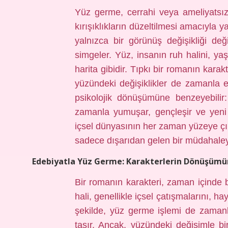
Yüz germe, cerrahi veya ameliyatsız t
kırışıklıkların düzeltilmesi amacıyla 
yalnızca bir görünüş değişikliği d
simgeler. Yüz, insanın ruh halini, yaş
harita gibidir. Tıpkı bir romanın karakt
yüzündeki değişiklikler de zamanla ev
psikolojik dönüşümüne benzeyebilir:
zamanla yumuşar, gençleşir ve yeni b
içsel dünyasının her zaman yüzeye çık
sadece dışarıdan gelen bir müdahaleyle
Edebiyatla Yüz Germe: Karakterlerin Dönüşümü
Bir romanın karakteri, zaman içinde b
hali, genellikle içsel çatışmalarını, ha
şekilde, yüz germe işlemi de zaman
taşır. Ancak, yüzündeki değişimle bir