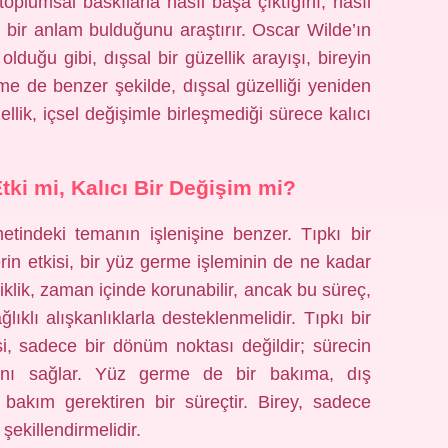
 toplumsal baskılarla nasıl başa çıktığını, nasıl
l bir anlam bulduğunu araştırır. Oscar Wilde’ın
lduğu gibi, dışsal bir güzellik arayışı, bireyin
me de benzer şekilde, dışsal güzelliği yeniden
llik, içsel değişimle birleşmediği sürece kalıcı
tki mi, Kalıcı Bir Değişim mi?
metindeki temanın işlenişine benzer. Tıpkı bir
rin etkisi, bir yüz germe işleminin de ne kadar
şiklik, zaman içinde korunabilir, ancak bu süreç,
lıklı alışkanlıklarla desteklenmelidir. Tıpkı bir
si, sadece bir dönüm noktası değildir; sürecin
ğını sağlar. Yüz germe de bir bakıma, dış
r bakım gerektiren bir süreçtir. Birey, sadece
şekillendirmelidir.