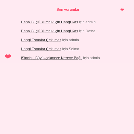
Son yorumlar
Daha Güçlü Yumruk Için Hangi Kas
için
admin
Daha Güçlü Yumruk Için Hangi Kas
için
Defne
Hangi Esmalar Çekilmez
için
admin
Hangi Esmalar Çekilmez
için
Selma
İStanbul Büyükçekmece Nereye Bağlı
için
admin