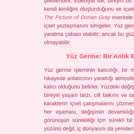
şekillendirir. Edebiyat ise, bireyin bu
kendi kimliğini oluşturduğunu ve içse
The Picture of Dorian Gray
eserinde o
içsel yozlaşmasını simgeler. Yüz ger
yaratma çabası olabilir; ancak bu güze
olmayabilir.
Yüz Germe: Bir Anlık E
Yüz germe işleminin kalıcılığı, bir 
hikayede anlatıcının yarattığı atmosfe
kalıcı olduğunu belirler. Yüzdeki deği
bireyin yaşam tarzı, cilt bakımı ve sağ
karakterin içsel çatışmalarını çözme
her aşaması, değişimin devamlılı
görünüşün sürekliliği için sürekli bi
yüzünü değil, iç dünyasını da yeniden 