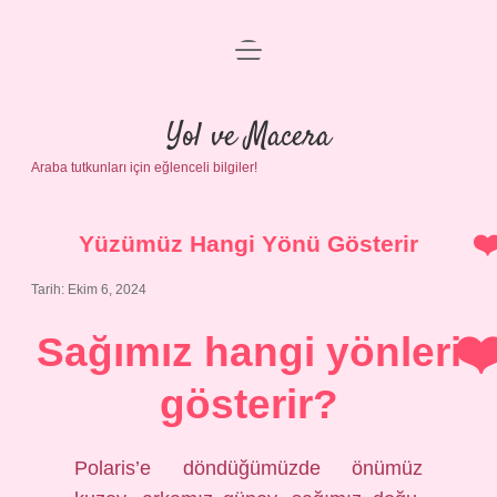
menüyü
Anasayfa
aç
Gizlilik Politikası
Yol ve Macera
Araba tutkunları için eğlenceli bilgiler!
Yasal Uyarı
Hakkımızda
Yüzümüz Hangi Yönü Gösterir
Tarih: Ekim 6, 2024
Sağımız hangi yönleri
gösterir?
Polaris’e döndüğümüzde önümüz