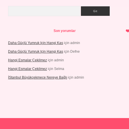
Arama
Son yorumlar
Daha Güçlü Yumruk Için Hangi Kas
için
admin
Daha Güçlü Yumruk Için Hangi Kas
için
Defne
Hangi Esmalar Çekilmez
için
admin
Hangi Esmalar Çekilmez
için
Selma
İStanbul Büyükçekmece Nereye Bağlı
için
admin
no
ilbet yeni giriş
Betexper giriş adresi güncellendi
betexper.xyz
hi