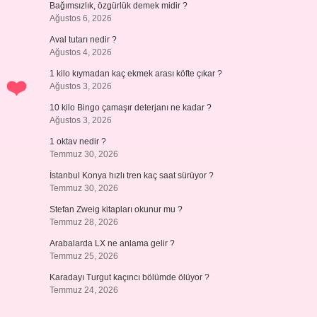
Bağımsızlık, özgürlük demek midir ?
Ağustos 6, 2026
Aval tutarı nedir ?
Ağustos 4, 2026
1 kilo kıymadan kaç ekmek arası köfte çıkar ?
Ağustos 3, 2026
10 kilo Bingo çamaşır deterjanı ne kadar ?
Ağustos 3, 2026
1 oktav nedir ?
Temmuz 30, 2026
İstanbul Konya hızlı tren kaç saat sürüyor ?
Temmuz 30, 2026
Stefan Zweig kitapları okunur mu ?
Temmuz 28, 2026
Arabalarda LX ne anlama gelir ?
Temmuz 25, 2026
Karadayı Turgut kaçıncı bölümde ölüyor ?
Temmuz 24, 2026