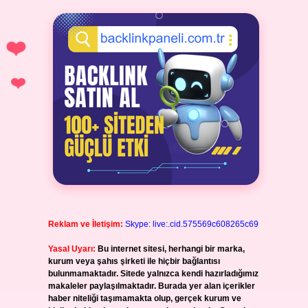
Reklam ve İletişim:
Skype: live:.cid.575569c608265c69
Yasal Uyarı:
Bu internet sitesi, herhangi bir marka,
kurum veya şahıs şirketi ile hiçbir bağlantısı
bulunmamaktadır. Sitede yalnızca kendi hazırladığımız
makaleler paylaşılmaktadır. Burada yer alan içerikler
haber niteliği taşımamakta olup, gerçek kurum ve