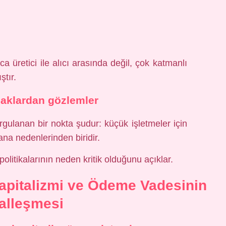
 üretici ile alıcı arasında değil, çok katmanlı
ştır.
naklardan gözlemler
gulanan bir nokta şudur: küçük işletmeler için
 ana nedenlerinden biridir.
litikalarının neden kritik olduğunu açıklar.
apitalizmi ve Ödeme Vadesinin
talleşmesi