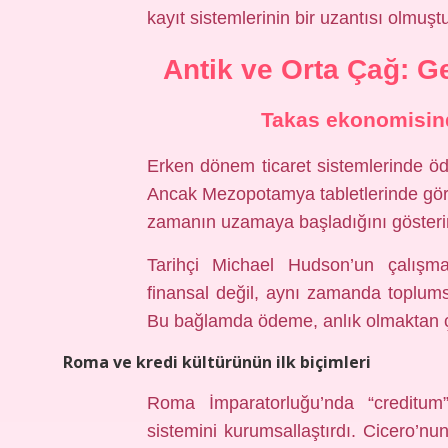
kayıt sistemlerinin bir uzantısı olmuştu
Antik ve Orta Çağ: 
Takas ekonomisinde
Erken dönem ticaret sistemlerinde öde
Ancak Mezopotamya tabletlerinde gö
zamanın uzamaya başladığını gösterir
Tarihçi Michael Hudson’un çalışm
finansal değil, aynı zamanda toplum
Bu bağlamda ödeme, anlık olmaktan çık
Roma ve kredi kültürünün ilk biçimleri
Roma İmparatorluğu’nda “creditu
sistemini kurumsallaştırdı. Cicero’nu