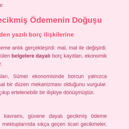
r.
Gecikmiş Ödemenin Doğuşu
n yazılı borç ilişkilerine
me anlık gerçekleşirdi: mal, mal ile değişirdi.
rülen
belgelere dayalı
borç kayıtları, ekonomik
.
aları, Sümer ekonomisinde borcun yalnızca
sal bir düzen mekanizması olduğunu vurgular.
ıp ertelenebilir bir ilişkiye dönüşmüştür.
m” kavramı, güvene dayalı gecikmiş ödeme
n mektuplarında sıkça geçen ticari gecikmeler,