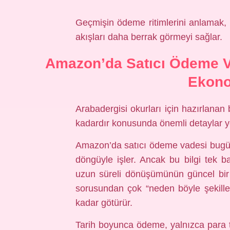
Geçmişin ödeme ritimlerini anlamak, 
akışları daha berrak görmeyi sağlar.
Amazon’da Satıcı Ödeme Va
Ekon
Arabadergisi okurları için hazırlana
kadardır konusunda önemli detaylar ye
Amazon’da satıcı ödeme vadesi bugün
döngüyle işler. Ancak bu bilgi tek ba
uzun süreli dönüşümünün güncel bi
sorusundan çok “neden böyle şekillend
kadar götürür.
Tarih boyunca ödeme, yalnızca para t