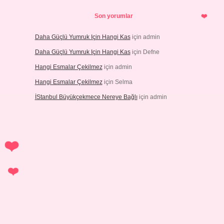
Son yorumlar
Daha Güçlü Yumruk Için Hangi Kas
için
admin
Daha Güçlü Yumruk Için Hangi Kas
için
Defne
Hangi Esmalar Çekilmez
için
admin
Hangi Esmalar Çekilmez
için
Selma
İStanbul Büyükçekmece Nereye Bağlı
için
admin