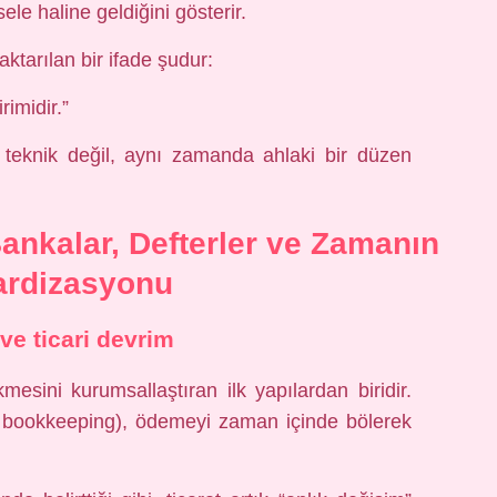
le haline geldiğini gösterir.
aktarılan bir ifade şudur:
rimidir.”
 teknik değil, aynı zamanda ahlaki bir düzen
nkalar, Defterler ve Zamanın
ardizasyonu
ve ticari devrim
esini kurumsallaştıran ilk yapılardan biridir.
ry bookkeeping), ödemeyi zaman içinde bölerek