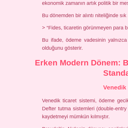
ekonomik zamanın artık politik bir mese
Bu dönemden bir alıntı niteliğinde sık 
> “Fides, ticaretin görünmeyen para bi
Bu ifade, ödeme vadesinin yalnızca
olduğunu gösterir.
Erken Modern Dönem: Ba
Stand
Venedik 
Venedik ticaret sistemi, ödeme gecikm
Defter tutma sistemleri (double-ent
kaydetmeyi mümkün kılmıştır.