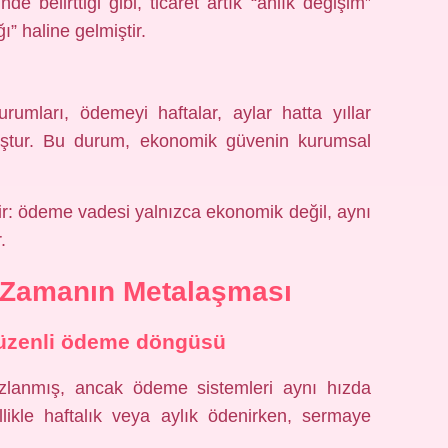
de belirttiği gibi, ticaret artık “anlık değişim”
ı” haline gelmiştir.
rumları, ödemeyi haftalar, aylar hatta yıllar
uştur. Bu durum, ekonomik güvenin kurumsal
r: ödeme vadesi yalnızca ekonomik değil, aynı
.
 Zamanın Metalaşması
düzenli ödeme döngüsü
hızlanmış, ancak ödeme sistemleri aynı hızda
ellikle haftalık veya aylık ödenirken, sermaye