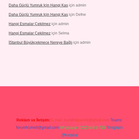
Daha Güçlü Yumruk Için Hangi Kas
için
admin
Daha Güçlü Yumruk Için Hangi Kas
için
Defne
Hangi Esmalar Çekilmez
için
admin
Hangi Esmalar Çekilmez
için
Selma
İStanbul Büyükçekmece Nereye Bağlı
için
admin
no
ilbet yeni giriş
Betexper giriş adresi güncellendi
betexper.xyz
hi
Reklam ve İletişim:
E-mail:
backlinkpaneli@gmail.com
Teams:
forumhizmeti@gmail.com
Whatsapp: 0262 606 0 726
Telegram:
@karabul