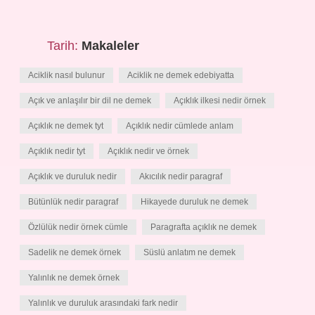
Tarih:
Makaleler
Aciklik nasıl bulunur
Aciklik ne demek edebiyatta
Açık ve anlaşılır bir dil ne demek
Açıklık ilkesi nedir örnek
Açıklık ne demek tyt
Açıklık nedir cümlede anlam
Açıklık nedir tyt
Açıklık nedir ve örnek
Açıklık ve duruluk nedir
Akıcılık nedir paragraf
Bütünlük nedir paragraf
Hikayede duruluk ne demek
Özlülük nedir örnek cümle
Paragrafta açıklık ne demek
Sadelik ne demek örnek
Süslü anlatım ne demek
Yalınlık ne demek örnek
Yalınlık ve duruluk arasındaki fark nedir