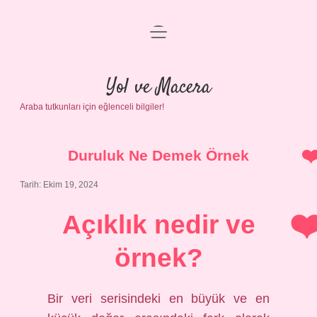
menüyü
Anasayfa
aç
Gizlilik Politikası
Yol ve Macera
Araba tutkunları için eğlenceli bilgiler!
Yasal Uyarı
Hakkımızda
Duruluk Ne Demek Örnek
Tarih: Ekim 19, 2024
Açıklık nedir ve
örnek?
Bir veri serisindeki en büyük ve en