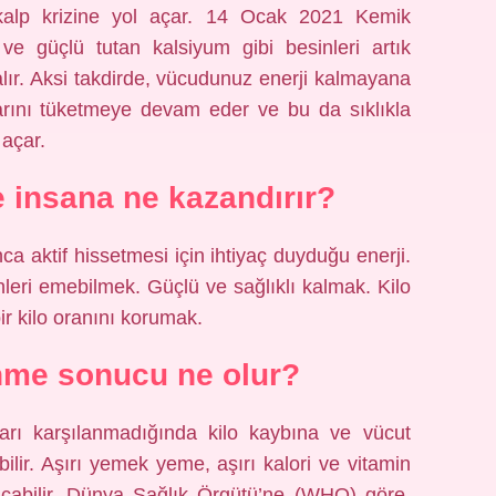
 kalp krizine yol açar. 14 Ocak 2021 Kemik
 ve güçlü tutan kalsiyum gibi besinleri artık
alır. Aksi takdirde, vücudunuz enerji kalmayana
arını tüketmeye devam eder ve bu da sıklıkla
 açar.
e insana ne kazandırır?
unca aktif hissetmesi için ihtiyaç duyduğu enerji.
eri emebilmek. Güçlü ve sağlıklı kalmak. Kilo
 bir kilo oranını korumak.
nme sonucu ne olur?
ları karşılanmadığında kilo kaybına ve vücut
ilir. Aşırı yemek yeme, aşırı kalori ve vitamin
açabilir. Dünya Sağlık Örgütü’ne (WHO) göre,