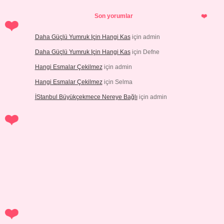
Son yorumlar
Daha Güçlü Yumruk Için Hangi Kas
için
admin
Daha Güçlü Yumruk Için Hangi Kas
için
Defne
Hangi Esmalar Çekilmez
için
admin
Hangi Esmalar Çekilmez
için
Selma
İStanbul Büyükçekmece Nereye Bağlı
için
admin