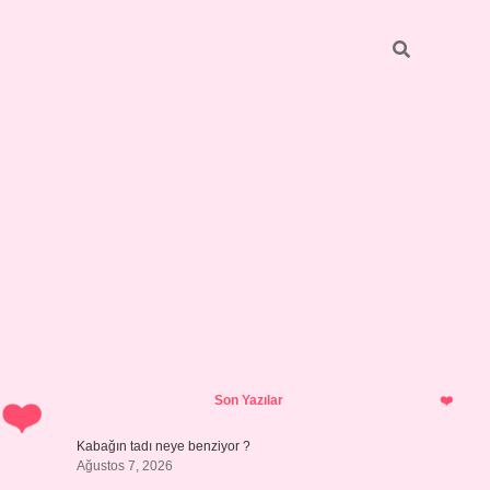
Sidebar
betci
bonus veren bahis siteleri
ilbet casino
Son Yazılar
Kabağın tadı neye benziyor ?
Ağustos 7, 2026