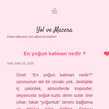
menüyü
Anasayfa
aç
Gizlilik Politikası
Yol ve Macera
Araba tutkunları için eğlenceli bilgiler!
Yasal Uyarı
Hakkımızda
En yoğun katman nedir ?
Tarih: Ekim 26, 2025
Özet: “En yoğun katman nedir?”
sorusunun tek bir cevabı yok. Jeolojide
iç çekirdek, atmosferde troposfer,
okyanusta soğuk-tuzlu derin sular öne
çıkar; fakat “yoğunluk” tanımı bağlama