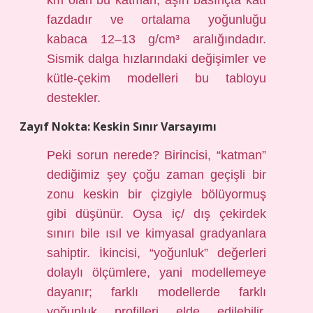
km olan bu katman, aşırı basınçta katı
fazdadır ve ortalama yoğunluğu
kabaca 12–13 g/cm³ aralığındadır.
Sismik dalga hızlarındaki değişimler ve
kütle-çekim modelleri bu tabloyu
destekler.
Zayıf Nokta: Keskin Sınır Varsayımı
Peki sorun nerede? Birincisi, “katman”
dediğimiz şey çoğu zaman geçişli bir
zonu keskin bir çizgiyle bölüyormuş
gibi düşünür. Oysa iç/ dış çekirdek
sınırı bile ısıl ve kimyasal gradyanlara
sahiptir. İkincisi, “yoğunluk” değerleri
dolaylı ölçümlere, yani modellemeye
dayanır; farklı modellerde farklı
yoğunluk profilleri elde edilebilir.