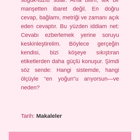
soğuk-tuzlu sular. Ama bilim, tek bir
manşetten ibaret değil. En doğru
cevap, bağlamı, metriği ve zamanı açık
eden cevaptır. Bu yüzden iddiam net:
Cevabı ezberlemek yerine soruyu
keskinleştirelim. Böylece gerçeğin
kendisi, bizi köşeye sıkıştıran
etiketlerden daha güçlü konuşur. Şimdi
söz sende: Hangi sistemde, hangi
ölçüyle “en yoğun”u arıyorsun—ve
neden?
Tarih:
Makaleler