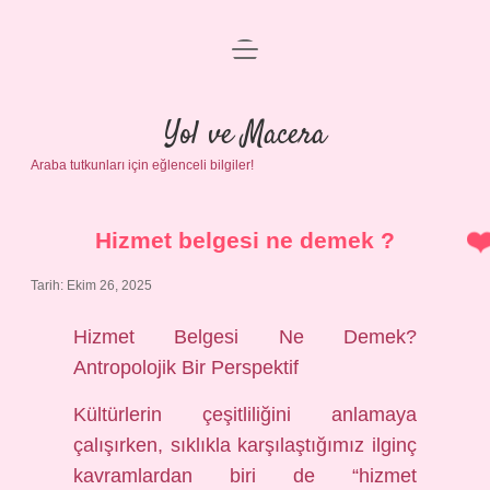
menüyü
Anasayfa
aç
Gizlilik Politikası
Yol ve Macera
Araba tutkunları için eğlenceli bilgiler!
Yasal Uyarı
Hakkımızda
Hizmet belgesi ne demek ?
Tarih: Ekim 26, 2025
Hizmet Belgesi Ne Demek?
Antropolojik Bir Perspektif
Kültürlerin çeşitliliğini anlamaya
çalışırken, sıklıkla karşılaştığımız ilginç
kavramlardan biri de “hizmet