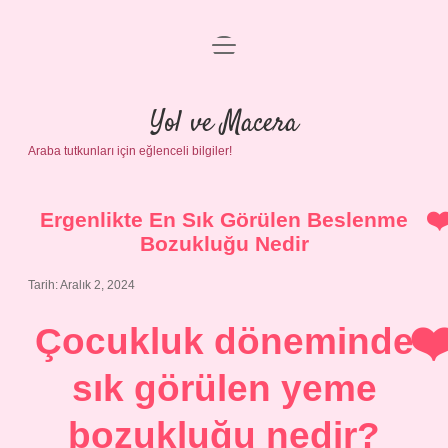
menüyü
Anasayfa
aç
Gizlilik Politikası
Yol ve Macera
Araba tutkunları için eğlenceli bilgiler!
Yasal Uyarı
Hakkımızda
Ergenlikte En Sık Görülen Beslenme
Bozukluğu Nedir
Tarih: Aralık 2, 2024
Çocukluk döneminde
sık görülen yeme
bozukluğu nedir?