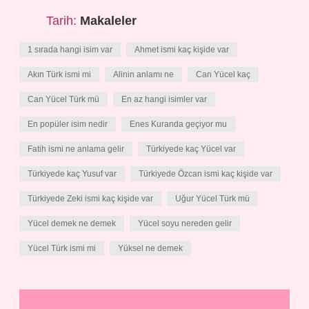
Tarih:
Makaleler
1 sırada hangi isim var
Ahmet ismi kaç kişide var
Akın Türk ismi mi
Alinin anlamı ne
Can Yücel kaç
Can Yücel Türk mü
En az hangi isimler var
En popüler isim nedir
Enes Kuranda geçiyor mu
Fatih ismi ne anlama gelir
Türkiyede kaç Yücel var
Türkiyede kaç Yusuf var
Türkiyede Özcan ismi kaç kişide var
Türkiyede Zeki ismi kaç kişide var
Uğur Yücel Türk mü
Yücel demek ne demek
Yücel soyu nereden gelir
Yücel Türk ismi mi
Yüksel ne demek