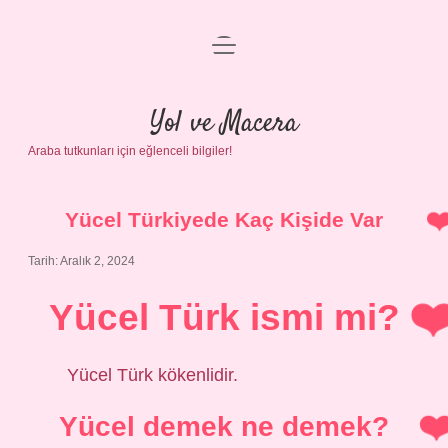
menüyü
Anasayfa
aç
Gizlilik Politikası
Yol ve Macera
Araba tutkunları için eğlenceli bilgiler!
Yasal Uyarı
Hakkımızda
Yücel Türkiyede Kaç Kişide Var
Tarih: Aralık 2, 2024
Yücel Türk ismi mi?
Yücel Türk kökenlidir.
Yücel demek ne demek?