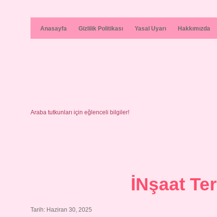
Anasayfa
Gizlilik Politikası
Yasal Uyarı
Hakkımızda
Araba tutkunları için eğlenceli bilgiler!
İNşaat Te
Tarih: Haziran 30, 2025