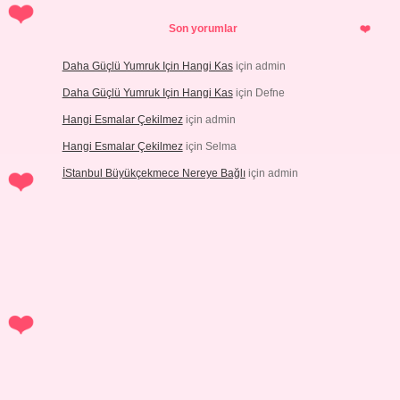
Son yorumlar
Daha Güçlü Yumruk Için Hangi Kas
için
admin
Daha Güçlü Yumruk Için Hangi Kas
için
Defne
Hangi Esmalar Çekilmez
için
admin
Hangi Esmalar Çekilmez
için
Selma
İStanbul Büyükçekmece Nereye Bağlı
için
admin