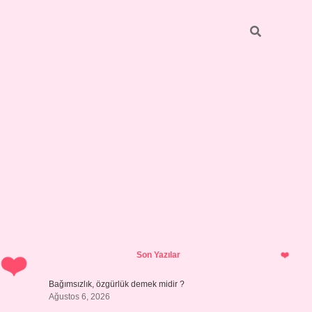
Sidebar
betci
bonus veren bahis siteleri
ilbet casino
i
Son Yazılar
Bağımsızlık, özgürlük demek midir ?
Ağustos 6, 2026