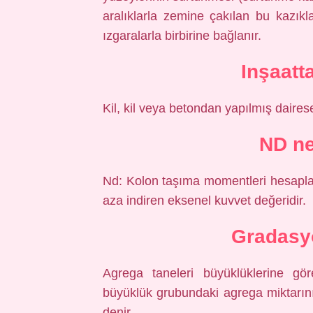
aralıklarla zemine çakılan bu kazıkla
ızgaralarla birbirine bağlanır.
Inşaatt
Kil, kil veya betondan yapılmış dairese
ND ne
Nd: Kolon taşıma momentleri hesapl
aza indiren eksenel kuvvet değeridir.
Gradasy
Agrega taneleri büyüklüklerine gör
büyüklük grubundaki agrega miktarın
denir.