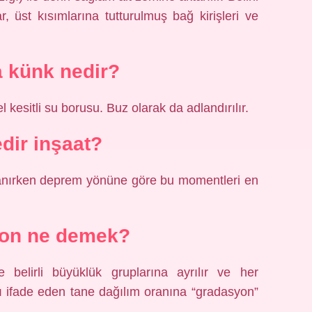
r, üst kısımlarına tutturulmuş bağ kirişleri ve
a künk nedir?
l kesitli su borusu. Buz olarak da adlandırılır.
dir inşaat?
anırken deprem yönüne göre bu momentleri en
on ne demek?
e belirli büyüklük gruplarına ayrılır ve her
ı ifade eden tane dağılım oranına “gradasyon”