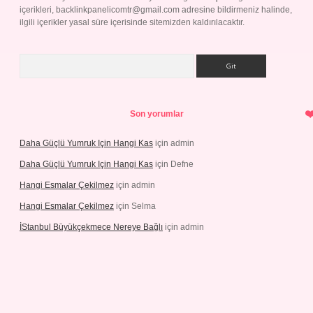
içerikleri,
backlinkpanelicomtr@gmail.com
adresine bildirmeniz halinde,
ilgili içerikler yasal süre içerisinde sitemizden kaldırılacaktır.
Arama
Son yorumlar
Daha Güçlü Yumruk Için Hangi Kas
için
admin
Daha Güçlü Yumruk Için Hangi Kas
için
Defne
Hangi Esmalar Çekilmez
için
admin
Hangi Esmalar Çekilmez
için
Selma
İStanbul Büyükçekmece Nereye Bağlı
için
admin