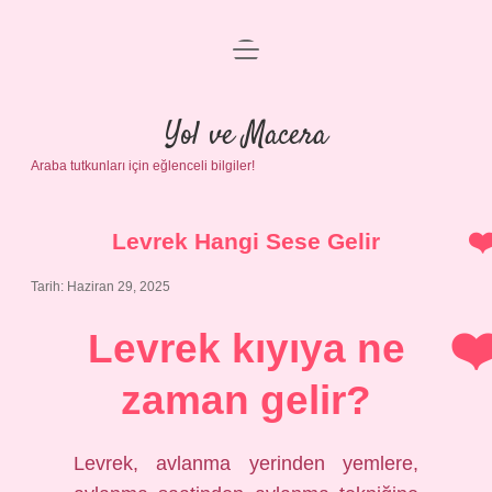
menüyü
Anasayfa
aç
Gizlilik Politikası
Yol ve Macera
Araba tutkunları için eğlenceli bilgiler!
Yasal Uyarı
Hakkımızda
Levrek Hangi Sese Gelir
Tarih: Haziran 29, 2025
Levrek kıyıya ne
zaman gelir?
Levrek, avlanma yerinden yemlere,