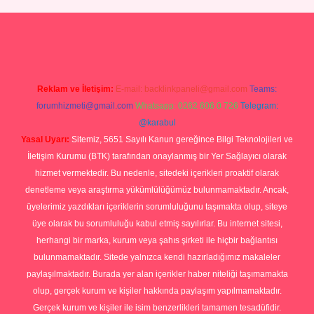
no
ilbet yeni giriş
Betexper giriş adresi güncellendi
betexper.xyz
hil
Reklam ve İletişim:
E-mail:
backlinkpaneli@gmail.com
Teams:
forumhizmeti@gmail.com
Whatsapp: 0262 606 0 726
Telegram:
@karabul
Yasal Uyarı:
Sitemiz, 5651 Sayılı Kanun gereğince Bilgi Teknolojileri ve
İletişim Kurumu (BTK) tarafından onaylanmış bir Yer Sağlayıcı olarak
hizmet vermektedir. Bu nedenle, sitedeki içerikleri proaktif olarak
denetleme veya araştırma yükümlülüğümüz bulunmamaktadır. Ancak,
üyelerimiz yazdıkları içeriklerin sorumluluğunu taşımakta olup, siteye
üye olarak bu sorumluluğu kabul etmiş sayılırlar. Bu internet sitesi,
herhangi bir marka, kurum veya şahıs şirketi ile hiçbir bağlantısı
bulunmamaktadır. Sitede yalnızca kendi hazırladığımız makaleler
paylaşılmaktadır. Burada yer alan içerikler haber niteliği taşımamakta
olup, gerçek kurum ve kişiler hakkında paylaşım yapılmamaktadır.
Gerçek kurum ve kişiler ile isim benzerlikleri tamamen tesadüfidir.